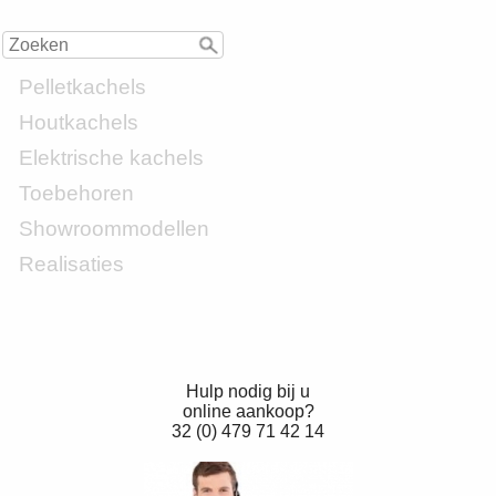
Pelletkachels
Houtkachels
Elektrische kachels
Toebehoren
Showroommodellen
Realisaties
Hulp nodig bij u
online aankoop?
32 (0) 479 71 42 14