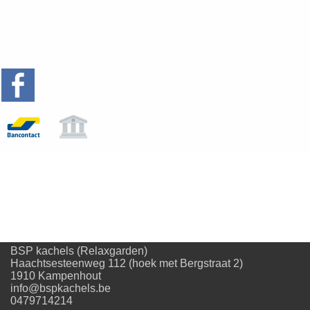
BSP kachels (Relaxgarden)
Haachtsesteenweg 112 (hoek met Bergstraat 2)
1910 Kampenhout
info@bspkachels.be
0479714214