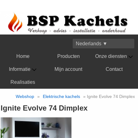
Nederlands ▼
Home
Producten
Onze diensten
Informatie
Mijn account
Contact
Realisaties
Webshop
»
Elektrische kachels
» Ignite Evolve 74 Dimplex
Ignite Evolve 74 Dimplex