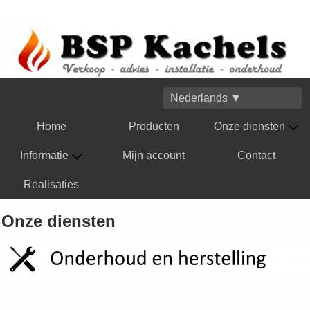
Nederlands ▼
Home
Producten
Onze diensten
Informatie
Mijn account
Contact
Realisaties
Onze diensten