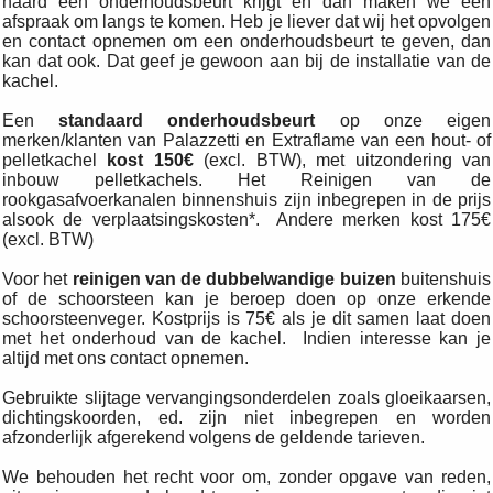
haard een onderhoudsbeurt krijgt en dan maken we een
afspraak om langs te komen. Heb je liever dat wij het opvolgen
en contact opnemen om een onderhoudsbeurt te geven, dan
kan dat ook. Dat geef je gewoon aan bij de installatie van de
kachel.
Een
standaard onderhoudsbeurt
op onze eigen
merken/klanten van Palazzetti en Extraflame van een hout- of
pelletkachel
kost 150€
(excl. BTW), met uitzondering van
inbouw pelletkachels. Het Reinigen van de
rookgasafvoerkanalen binnenshuis zijn inbegrepen in de prijs
alsook de verplaatsingskosten*. Andere merken kost 175€
(excl. BTW)
Voor het
reinigen van de dubbelwandige buizen
buitenshuis
of de schoorsteen kan je beroep doen op onze erkende
schoorsteenveger. Kostprijs is 75€ als je dit samen laat doen
met het onderhoud van de kachel. Indien interesse kan je
altijd met ons contact opnemen.
Gebruikte slijtage vervangingsonderdelen zoals gloeikaarsen,
dichtingskoorden, ed. zijn niet inbegrepen en worden
afzonderlijk afgerekend volgens de geldende tarieven.
We behouden het recht voor om, zonder opgave van reden,