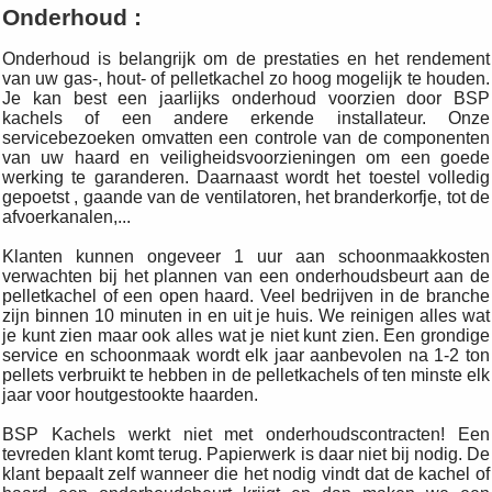
Onderhoud :
Onderhoud is belangrijk om de prestaties en het rendement
van uw gas-, hout- of pelletkachel zo hoog mogelijk te houden.
Je kan best een jaarlijks onderhoud voorzien door BSP
kachels of een andere erkende installateur. Onze
servicebezoeken omvatten een controle van de componenten
van uw haard en veiligheidsvoorzieningen om een ​​goede
werking te garanderen. Daarnaast wordt het toestel volledig
gepoetst , gaande van de ventilatoren, het branderkorfje, tot de
afvoerkanalen,...
Klanten kunnen ongeveer 1 uur aan schoonmaakkosten
verwachten bij het plannen van een onderhoudsbeurt aan de
pelletkachel of een open haard. Veel bedrijven in de branche
zijn binnen 10 minuten in en uit je huis. We reinigen alles wat
je kunt zien maar ook alles wat je niet kunt zien. Een grondige
service en schoonmaak wordt elk jaar aanbevolen na 1-2 ton
pellets verbruikt te hebben in de pelletkachels of ten minste elk
jaar voor houtgestookte haarden.
BSP Kachels werkt niet met onderhoudscontracten! Een
tevreden klant komt terug. Papierwerk is daar niet bij nodig. De
klant
bepaalt zelf wanneer die het nodig vindt dat de kachel of