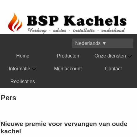
Nederlands ▼
Home
Producten
Onze diensten
Informatie
Mijn account
Contact
Realisaties
Pers
Nieuwe premie voor vervangen van oude
kachel