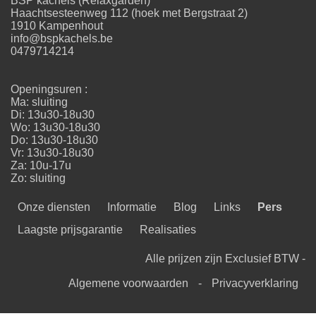
BSP kachels (Relaxgarden)
Haachtsesteenweg 112 (hoek met Bergstraat 2)
1910 Kampenhout
info@bspkachels.be
0479714214
Openingsuren :
Ma: sluiting
Di: 13u30-18u30
Wo: 13u30-18u30
Do: 13u30-18u30
Vr: 13u30-18u30
Za: 10u-17u
Zo: sluiting
Onze diensten
Informatie
Blog
Links
Pers
Laagste prijsgarantie
Realisaties
Alle prijzen zijn Exclusief BTW -
Algemene voorwaarden
-
Privacyverklaring