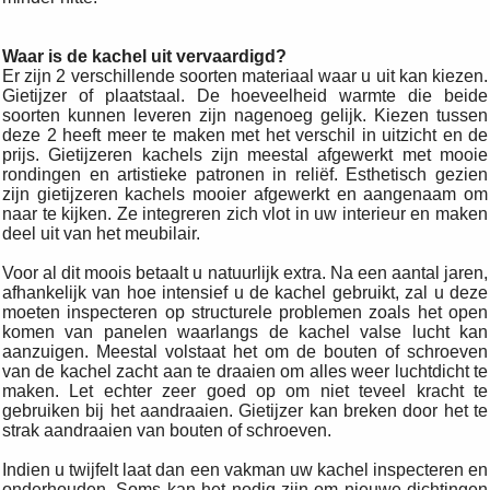
Waar is de kachel uit vervaardigd?
Er zijn 2 verschillende soorten materiaal waar u uit kan kiezen.
Gietijzer of plaatstaal. De hoeveelheid warmte die beide
soorten kunnen leveren zijn nagenoeg gelijk. Kiezen tussen
deze 2 heeft meer te maken met het verschil in uitzicht en de
prijs. Gietijzeren kachels zijn meestal afgewerkt met mooie
rondingen en artistieke patronen in reliëf. Esthetisch gezien
zijn gietijzeren kachels mooier afgewerkt en aangenaam om
naar te kijken. Ze integreren zich vlot in uw interieur en maken
deel uit van het meubilair.
Voor al dit moois betaalt u natuurlijk extra. Na een aantal jaren,
afhankelijk van hoe intensief u de kachel gebruikt, zal u deze
moeten inspecteren op structurele problemen zoals het open
komen van panelen waarlangs de kachel valse lucht kan
aanzuigen. Meestal volstaat het om de bouten of schroeven
van de kachel zacht aan te draaien om alles weer luchtdicht te
maken. Let echter zeer goed op om niet teveel kracht te
gebruiken bij het aandraaien. Gietijzer kan breken door het te
strak aandraaien van bouten of schroeven.
Indien u twijfelt laat dan een vakman uw kachel inspecteren en
onderhouden. Soms kan het nodig zijn om nieuwe dichtingen