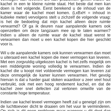
kachel in een te kleine ruimte staat. Het beste dat men kan
doen is het volgende. Eerst berekend u de inhoud van de
kamer waar de kachel moet komen. (LxBxH = inhoud in
kubieke meter) vervolgens stelt u zichzelf de volgende vraag:
is het de bedoeling dat mijn kachel alleen deze ruimte
verwarmd? Of ga ik deuren naar aanpalende kamers ook
openzetten om deze langzaam mee op te laten warmen?
Indien u alleen de ruimte waar de kachel staat wenst te
verwarmen dan moet u een kachel kopen die hier geschikt
voor is.
Wil u de aanpalende kamers ook kunnen verwarmen dan moet
u uiteraard een kachel kopen die meer vermogen kan leveren.
Met een zorgvuldig uitgekozen kachel is het zelfs mogelijk om
een middelgrote woning volledig te verwarmen. Indien de
kachel die u koopt niet voldoende vermogen kan leveren zal
deze onmogelijk de kamer kunnen verwarmen. Het gevolg
hiervan is dat u harder gaat stoken waardoor u zeer veel hout
verbruikt, ook met een hoog rendement kachel, en dat de
kachel zeer snel defecten zal vertonen omwille van de
constante hoge temperatuur.
Indien uw kachel teveel vermogen heeft zal u geneigd zijn om
de luchttoevoer dicht te draaien om het vuur te verminderen.
Op zich is dit geen probleem maar wanneer u dit doet dan