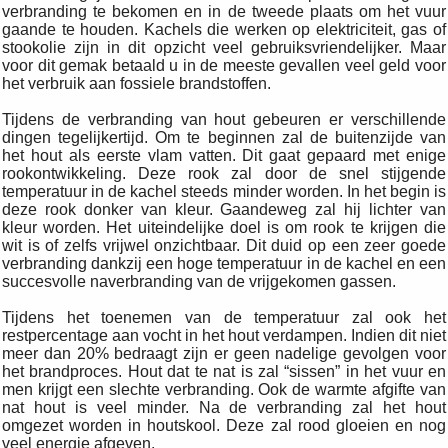
verbranding te bekomen en in de tweede plaats om het vuur
gaande te houden. Kachels die werken op elektriciteit, gas of
stookolie zijn in dit opzicht veel gebruiksvriendelijker. Maar
voor dit gemak betaald u in de meeste gevallen veel geld voor
het verbruik aan fossiele brandstoffen.
Tijdens de verbranding van hout gebeuren er verschillende
dingen tegelijkertijd. Om te beginnen zal de buitenzijde van
het hout als eerste vlam vatten. Dit gaat gepaard met enige
rookontwikkeling. Deze rook zal door de snel stijgende
temperatuur in de kachel steeds minder worden. In het begin is
deze rook donker van kleur. Gaandeweg zal hij lichter van
kleur worden. Het uiteindelijke doel is om rook te krijgen die
wit is of zelfs vrijwel onzichtbaar. Dit duid op een zeer goede
verbranding dankzij een hoge temperatuur in de kachel en een
succesvolle naverbranding van de vrijgekomen gassen.
Tijdens het toenemen van de temperatuur zal ook het
restpercentage aan vocht in het hout verdampen. Indien dit niet
meer dan 20% bedraagt zijn er geen nadelige gevolgen voor
het brandproces. Hout dat te nat is zal “sissen” in het vuur en
men krijgt een slechte verbranding. Ook de warmte afgifte van
nat hout is veel minder. Na de verbranding zal het hout
omgezet worden in houtskool. Deze zal rood gloeien en nog
veel energie afgeven.