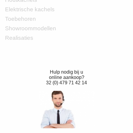
Elektrische kachels
Toebehoren
Showroommodellen
Realisaties
Hulp nodig bij u
online aankoop?
32 (0) 479 71 42 14