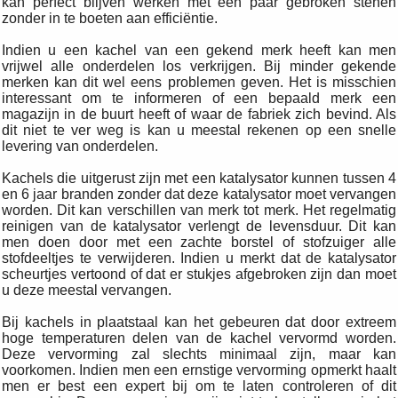
kan perfect blijven werken met een paar gebroken stenen
zonder in te boeten aan efficiëntie.
Indien u een kachel van een gekend merk heeft kan men
vrijwel alle onderdelen los verkrijgen. Bij minder gekende
merken kan dit wel eens problemen geven. Het is misschien
interessant om te informeren of een bepaald merk een
magazijn in de buurt heeft of waar de fabriek zich bevind. Als
dit niet te ver weg is kan u meestal rekenen op een snelle
levering van onderdelen.
Kachels die uitgerust zijn met een katalysator kunnen tussen 4
en 6 jaar branden zonder dat deze katalysator moet vervangen
worden. Dit kan verschillen van merk tot merk. Het regelmatig
reinigen van de katalysator verlengt de levensduur. Dit kan
men doen door met een zachte borstel of stofzuiger alle
stofdeeltjes te verwijderen. Indien u merkt dat de katalysator
scheurtjes vertoond of dat er stukjes afgebroken zijn dan moet
u deze meestal vervangen.
Bij kachels in plaatstaal kan het gebeuren dat door extreem
hoge temperaturen delen van de kachel vervormd worden.
Deze vervorming zal slechts minimaal zijn, maar kan
voorkomen. Indien men een ernstige vervorming opmerkt haalt
men er best een expert bij om te laten controleren of dit