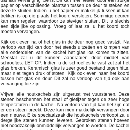
dat aan vervanging toe is. Dit kan men testen door een stukje
papier op verschillende plaatsen tussen de deur te steken en
deze te sluiten. Indien u het papier er makkelijk tussenuit kan
trekken is op die plaats het koord versleten. Sommige deuren
kan men regelen waardoor ze steviger sluiten. Dit is slechts
een tijdelijke oplossing. Vroeg of laat zal u het koord toch
moeten vervangen.
Kijk ook even na of het glas in de deur nog goed vastzit. Na
verloop van tijd kan door het steeds uitzetten en krimpen van
alle onderdelen van de kachel het glas los komen te zitten.
Meestal zal u dit kunnen aandraaien door middel van
schroefjes. LET OP. Indien u de schroefjes te vast zet zal het
glas breken. Keramisch glas is zeer goed bestand tegen hitte,
maar niet tegen druk of stoten. Kijk ook even naar het koord
tussen het glas en deur. Dit zal na verloop van tijd ook aan
vervanging toe zijn.
Vrijwel alle houtkachels zijn uitgerust met vuurstenen. Deze
stenen beschermen het staal of gietijzer tegen de zeer hoge
temperaturen in de kachel. Na verloop van tijd kan het zijn dat
er een steen breekt. Deze kan men makkelijk vervangen door
een nieuwe. Elke speciaalzaak die houtkachels verkoopt zal u
dergelijke stenen kunnen leveren. Gebroken stenen hoeven
niet noodzakelijk onmiddellijk vervangen te worden. De kachel