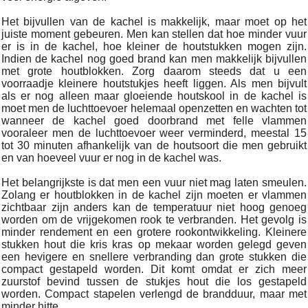
Het bijvullen van de kachel is makkelijk, maar moet op het
juiste moment gebeuren. Men kan stellen dat hoe minder vuur
er is in de kachel, hoe kleiner de houtstukken mogen zijn.
Indien de kachel nog goed brand kan men makkelijk bijvullen
met grote houtblokken. Zorg daarom steeds dat u een
voorraadje kleinere houtstukjes heeft liggen. Als men bijvult
als er nog alleen maar gloeiende houtskool in de kachel is
moet men de luchttoevoer helemaal openzetten en wachten tot
wanneer de kachel goed doorbrand met felle vlammen
vooraleer men de luchttoevoer weer verminderd, meestal 15
tot 30 minuten afhankelijk van de houtsoort die men gebruikt
en van hoeveel vuur er nog in de kachel was.
Het belangrijkste is dat men een vuur niet mag laten smeulen.
Zolang er houtblokken in de kachel zijn moeten er vlammen
zichtbaar zijn anders kan de temperatuur niet hoog genoeg
worden om de vrijgekomen rook te verbranden. Het gevolg is
minder rendement en een grotere rookontwikkeling. Kleinere
stukken hout die kris kras op mekaar worden gelegd geven
een hevigere en snellere verbranding dan grote stukken die
compact gestapeld worden. Dit komt omdat er zich meer
zuurstof bevind tussen de stukjes hout die los gestapeld
worden. Compact stapelen verlengd de brandduur, maar met
minder hitte.