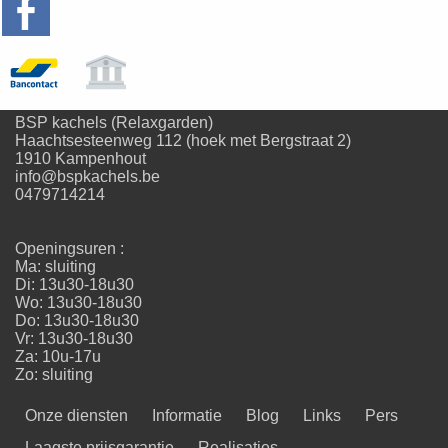
BSP kachels (Relaxgarden)
Haachtsesteenweg 112 (hoek met Bergstraat 2)
1910 Kampenhout
info@bspkachels.be
0479714214
Openingsuren :
Ma: sluiting
Di: 13u30-18u30
Wo: 13u30-18u30
Do: 13u30-18u30
Vr: 13u30-18u30
Za: 10u-17u
Zo: sluiting
Onze diensten
Informatie
Blog
Links
Pers
Laagste prijsgarantie
Realisaties