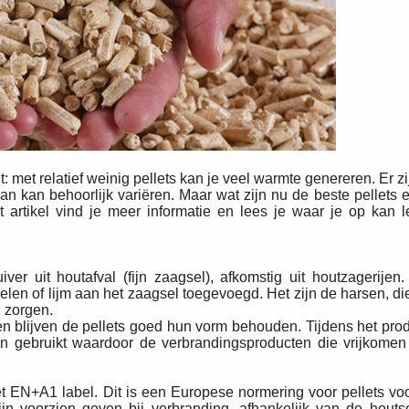
met relatief weinig pellets kan je veel warmte genereren. Er z
van kan behoorlijk variëren. Maar wat zijn nu de beste pellets e
 artikel vind je meer informatie en lees je waar je op kan le
ver uit houtafval (fijn zaagsel), afkomstig uit houtzagerijen.
en of lijm aan het zaagsel toegevoegd. Het zijn de harsen, di
g zorgen.
en blijven de pellets goed hun vorm behouden. Tijdens het pro
 gebruikt waardoor de verbrandingsproducten die vrijkomen o
 EN+A1 label. Dit is een Europese normering voor pellets voor
zijn voorzien geven bij verbranding, afhankelijk van de houtso