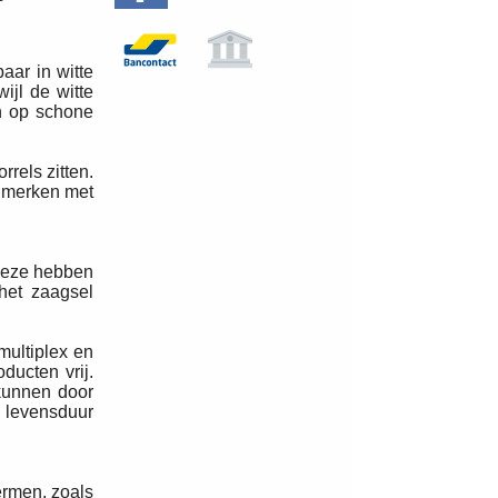
aar in witte
ijl de witte
en op schone
rels zitten.
t merken met
Deze hebben
het zaagsel
multiplex en
ducten vrij.
 kunnen door
e levensduur
ermen, zoals