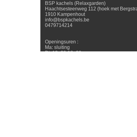
BSP kachels (Relaxgarden)
Haachtsesteenweg 112 (hoek met Bergstra
1910 Kampenhout
info@bspkachels.be
0479714214
Openingsuren :
Ma: sluiting
Di: 13u30-18u30
Wo: 13u30-18u30
Do: 13u30-18u30
Vr: 13u30-18u30
Za: 10u-17u
Zo: sluiting
Onze diensten
Informatie
Blog
L