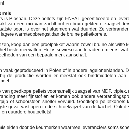
n!
orrels
 is Plospan. Deze pellets zijn EN+A1 gecertificeerd en leverb
akt van een mix van zachthout en bruin gekleurd zaagsel, terw
 laatste soort is over het algemeen wat duurder. Ze verbrand
 lagere warmteopbrengst dan de bruine pelletkorrels.
ezen, koop dan een proefpakket waarin zowel bruine als witte kor
s het beste meevallen. Het is sowieso aan te raden om eerst wa
eveelheden van een bepaald merk aanschaft.
n vaak geproduceerd in Polen of in andere lagelonenlanden. 
ij de productie worden er meestal ook bindmiddelen aan 
meel.
 van goedkope pellets voornamelijk zaagsel van MDF, triplex, 
anding meer fijnstof en er komen ook andere verbrandingspro
ijp of schoorsteen sneller vervuild. Goedkope pelletkorrels
gste geval vastlopen in de schroef/vijzel van de kachel. Ook d
e en duurdere houtpellets!
et misleiden door de keurmerken waarmee leveranciers soms sch