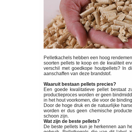
Pelletkachels hebben een hoog rendement: 
soorten pellets te koop en de kwaliteit er
verschil met goedkope houtpellets? In dit
aanschaffen van deze brandstof.
Waaruit bestaan pellets precies?
Een goede kwalitatieve pellet bestaat zui
productieproces worden er geen bindmiddel
in het hout voorkomen, die voor de bindin
Door de hoge druk en de natuurlijke hars
worden er dus geen chemische producten
schoon zijn.
Wat zijn de beste pellets?
De beste pellets kun je herkennen aan het
gebruik. Pelletkorrels die van dit label 