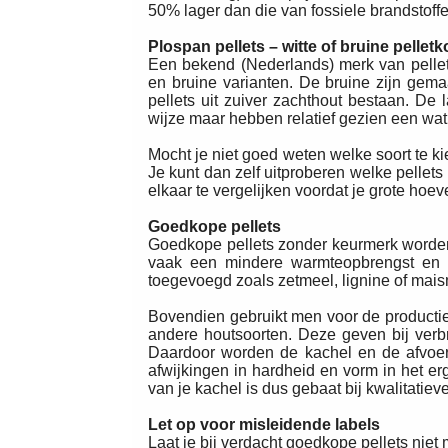
50% lager dan die van fossiele brandstoffe
Plospan pellets – witte of bruine pelletk
Een bekend (Nederlands) merk van pellets
en bruine varianten. De bruine zijn gema
pellets uit zuiver zachthout bestaan. De
wijze maar hebben relatief gezien een wat
Mocht je niet goed weten welke soort te ki
Je kunt dan zelf uitproberen welke pellet
elkaar te vergelijken voordat je grote ho
Goedkope pellets
Goedkope pellets zonder keurmerk worde
vaak een mindere warmteopbrengst en b
toegevoegd zoals zetmeel, lignine of mais
Bovendien gebruikt men voor de productie
andere houtsoorten. Deze geven bij verbr
Daardoor worden de kachel en de afvoerp
afwijkingen in hardheid en vorm in het er
van je kachel is dus gebaat bij kwalitatiev
Let op voor misleidende labels
Laat je bij verdacht goedkope pellets ni