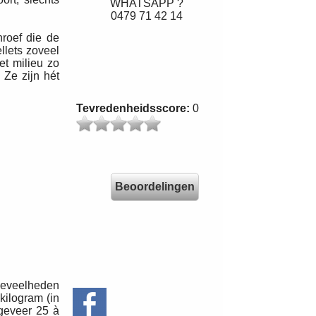
WHATSAPP ?
0479 71 42 14
hroef die de
llets zoveel
et milieu zo
 Ze zijn hét
Tevredenheidsscore:
0
Beoordelingen
hoeveelheden
kilogram (in
ngeveer 25 à