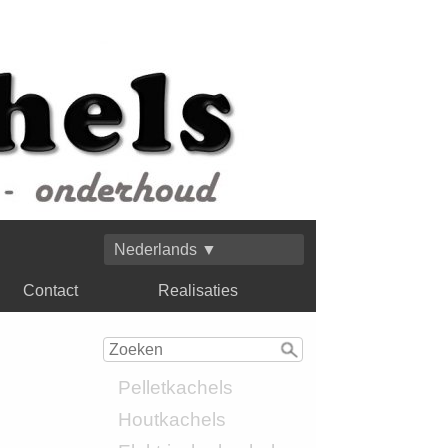
Nederlands ▼
Contact
Realisaties
Pelletkachels
Houtkachels