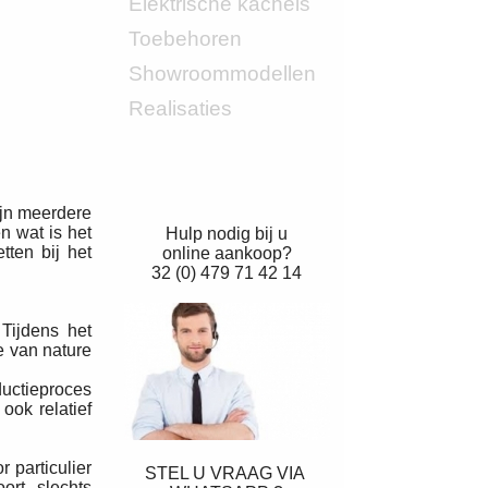
Elektrische kachels
Toebehoren
Showroommodellen
Realisaties
ijn meerdere
n wat is het
Hulp nodig bij u
tten bij het
online aankoop?
32 (0) 479 71 42 14
 Tijdens het
e van nature
ductieproces
ok relatief
 particulier
STEL U VRAAG VIA
ort, slechts